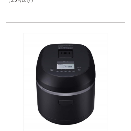
（5.5合炊き）