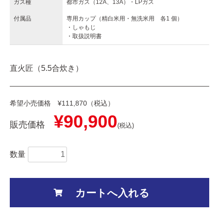
ガス種
都市ガス（12A、13A）・LPガス
付属品
専用カップ（精白米用・無洗米用 各1 個）
・しゃもじ
・取扱説明書
直火匠（5.5合炊き）
希望小売価格 ¥111,870（税込）
¥90,900
販売価格
(税込)
数量