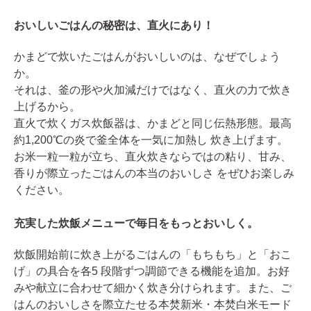
おいしいごはんの秘密は、直火にあり！
かまどで炊いたごはんがおいしいのは、なぜでしょう
か。
それは、釜の形や火加減だけではなく、直火の力で炊き
上げるから。
直火で炊くガス炊飯器は、かまどと同じ伝熱形態。最高
約1,200℃の炎で釜全体を一気に加熱し 炊き上げます。
お米一粒一粒が立ち、直火炊きならではの粘り、甘み、
香りが際立ったごはんの本当のおいしさ をぜひお楽しみ
ください。
充実した炊飯メニューで毎日をもっとおいしく。
炊飯開始前に炊き上がるごはんの「もちもち」と「おこ
げ」の具合を各5 段階ずつ調節できる機能を追加。お好
みや献立に合わせて細かく炊き分けられます。また、ご
はんのおいしさを際立たせる本焚新米・本焚白米モード