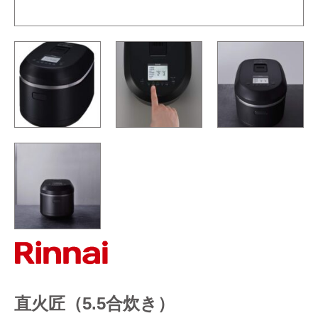
直火匠（5.5合炊き）