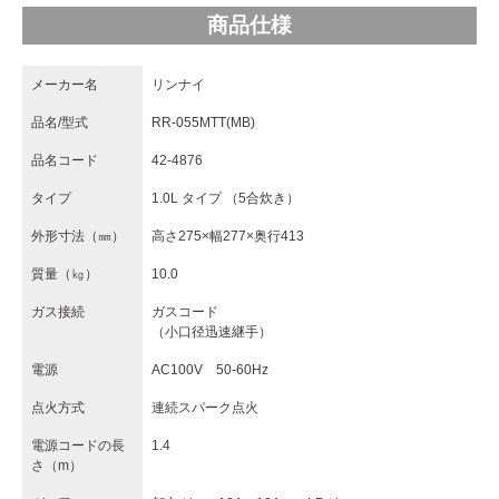
商品仕様
メーカー名
リンナイ
品名/型式
RR-055MTT(MB)
品名コード
42-4876
タイプ
1.0L タイプ （5合炊き）
外形寸法（㎜）
高さ275×幅277×奥行413
質量（㎏）
10.0
ガス接続
ガスコード
（小口径迅速継手）
電源
AC100V 50-60Hz
点火方式
連続スパーク点火
電源コードの長
1.4
さ（m）