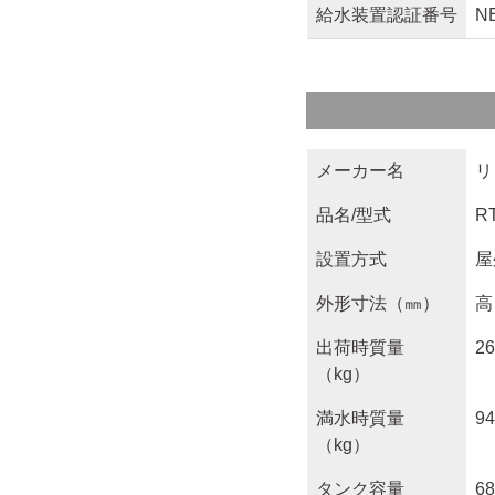
給水装置認証番号
N
メーカー名
リ
品名/型式
R
設置方式
屋
外形寸法（㎜）
高
出荷時質量
26
（kg）
満水時質量
94
（kg）
タンク容量
68