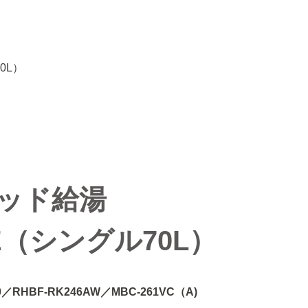
0L）
リッド給湯
E（シングル70L）
0／RHBF-RK246AW／MBC-261VC（A)