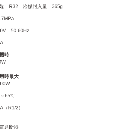
媒 R32 冷媒封入量 365g
17MPa
00V 50-60Hz
2A
機時
.0W
用時最大
200W
5～65℃
5A（R1/2）
電遮断器