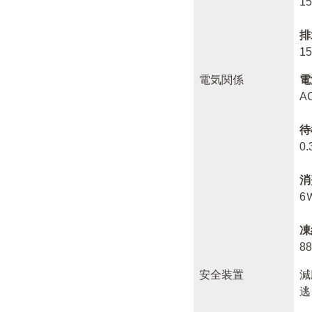
1
排
1
電気関係
電
A
待
0
消
6
凍
8
安全装置
減
逃