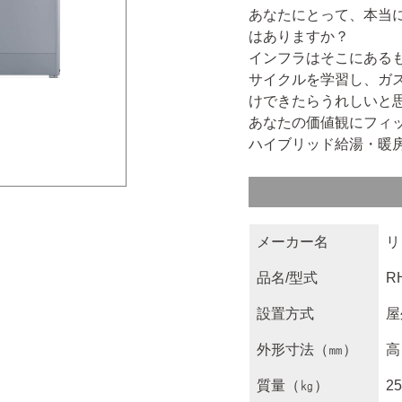
あなたにとって、本当
はありますか？
インフラはそこにある
サイクルを学習し、ガ
けできたらうれしいと
あなたの価値観にフィ
ハイブリッド給湯・暖房
メーカー名
リ
品名/型式
R
設置方式
屋
外形寸法（㎜）
高
質量（㎏）
25