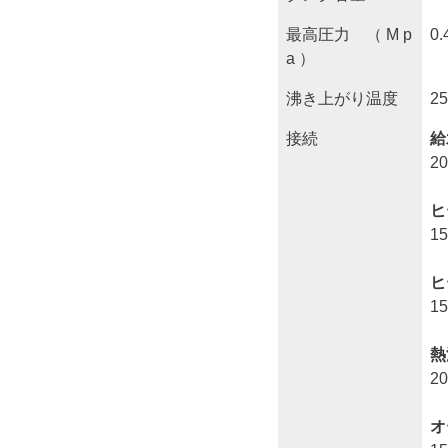
最高圧力 （ M p
0.
a ）
沸き上がり温度
2
接続
給
2
ヒ
1
ヒ
1
熱
2
オ