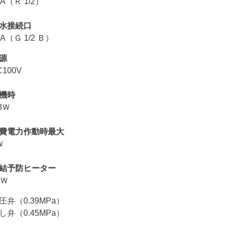
5A（Ｒ 1/2）
水接続口
5A（Ｇ 1/2 Ｂ）
源
C100V
機時
.3Ｗ
費電力作動時最大
Ｗ
結予防ヒーター
8Ｗ
圧弁（0.39MPa）
し弁（0.45MPa）