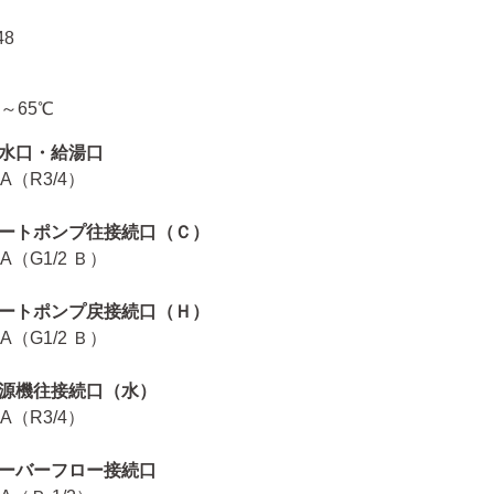
48
5～65℃
水口・給湯口
0A（R3/4）
ートポンプ往接続口（Ｃ）
5A（G1/2 Ｂ）
ートポンプ戻接続口（Ｈ）
5A（G1/2 Ｂ）
源機往接続口（水）
0A（R3/4）
ーバーフロー接続口