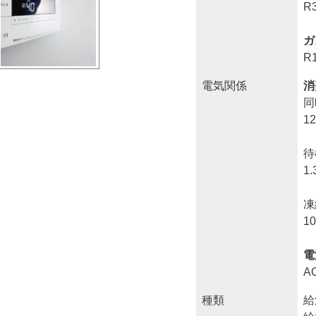
R
ガ
R
電気関係
消
同
1
待
1
凍
1
電
A
種類
給