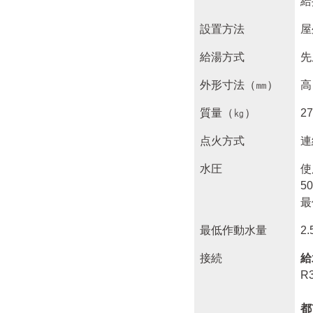
給
設置方法
屋
給湯方式
先
外形寸法（㎜）
高
質量（㎏）
2
点火方式
連
水圧
使
5
最
最低作動水量
2
接続
給
R3
都