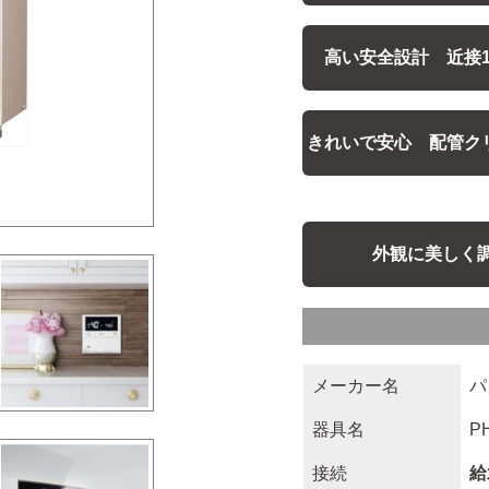
高い安全設計 近接1
きれいで安心 配管ク
外観に美しく
メーカー名
パ
器具名
P
接続
給