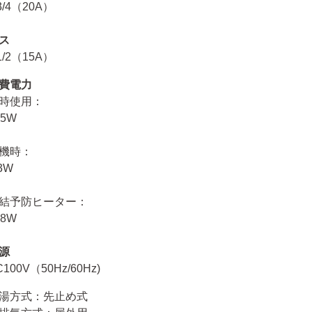
3/4（20A）
ス
1/2（15A）
費電力
時使用：
25W
機時：
.3W
結予防ヒーター：
08W
源
C100V（50Hz/60Hz)
湯方式：先止め式