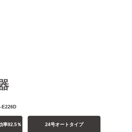
器
-E226D
率92.5％
24号オートタイプ