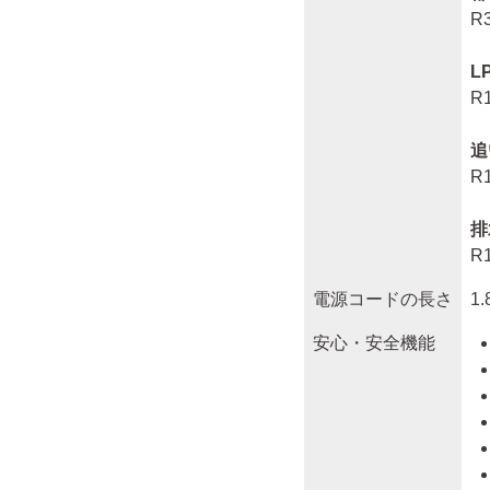
R3
L
R1
追
R1
排
R1
電源コードの長さ
1
安心・安全機能